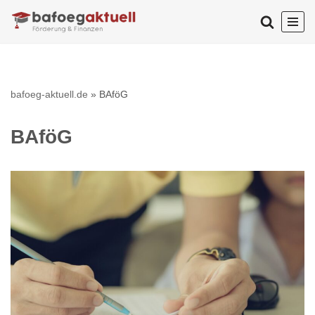
Zum
Inhalt
springen
bafoeg-aktuell.de
»
BAföG
BAföG