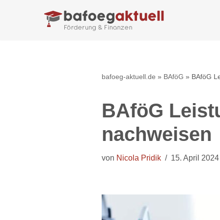
Zum
Inhalt
springen
bafoeg-aktuell.de
»
BAföG
»
BAföG Le
BAföG Leist
nachweisen
von
Nicola Pridik
15. April 2024