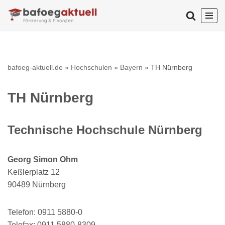
Zum
Inhalt
springen
bafoeg-aktuell.de
»
Hochschulen
»
Bayern
»
TH Nürnberg
TH Nürnberg
Technische Hochschule Nürnberg
Georg Simon Ohm
Keßlerplatz 12
90489 Nürnberg
Telefon: 0911 5880-0
Telefax: 0911 5880-8309