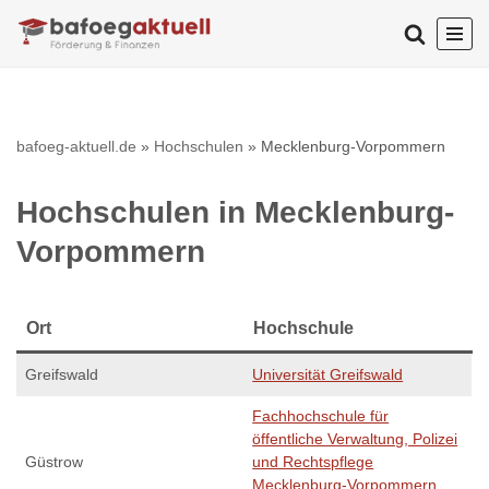
Zum
Inhalt
springen
bafoeg-aktuell.de
»
Hochschulen
»
Mecklenburg-Vorpommern
Hochschulen in Mecklenburg-
Vorpommern
Ort
Hochschule
Greifswald
Universität Greifswald
Fachhochschule für
öffentliche Verwaltung, Polizei
Güstrow
und Rechtspflege
Mecklenburg-Vorpommern