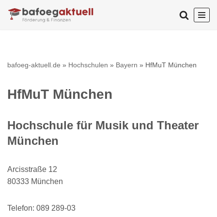
Zum
Inhalt
springen
bafoeg-aktuell.de
»
Hochschulen
»
Bayern
»
HfMuT München
HfMuT München
Hochschule für Musik und Theater
München
Arcisstraße 12
80333 München
Telefon: 089 289-03