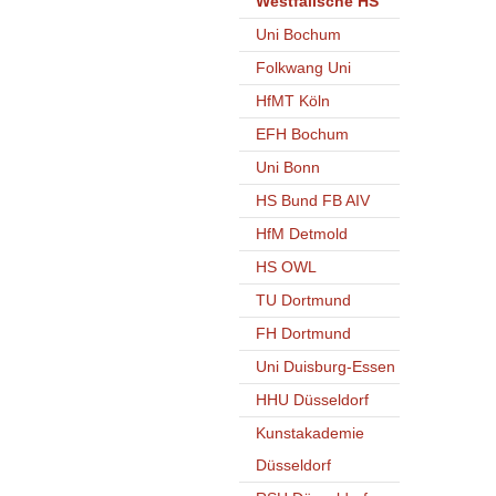
Westfälische HS
Uni Bochum
Folkwang Uni
HfMT Köln
EFH Bochum
Uni Bonn
HS Bund FB AIV
HfM Detmold
HS OWL
TU Dortmund
FH Dortmund
Uni Duisburg-Essen
HHU Düsseldorf
Kunstakademie
Düsseldorf