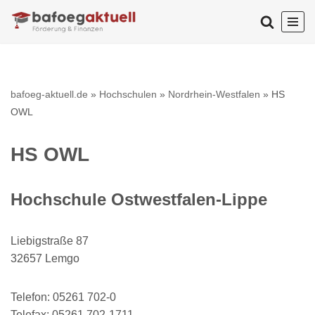
Zum
Inhalt
springen
bafoeg-aktuell.de
»
Hochschulen
»
Nordrhein-Westfalen
»
HS
OWL
HS OWL
Hochschule Ostwestfalen-Lippe
Liebigstraße 87
32657 Lemgo
Telefon: 05261 702-0
Telefax: 05261 702-1711