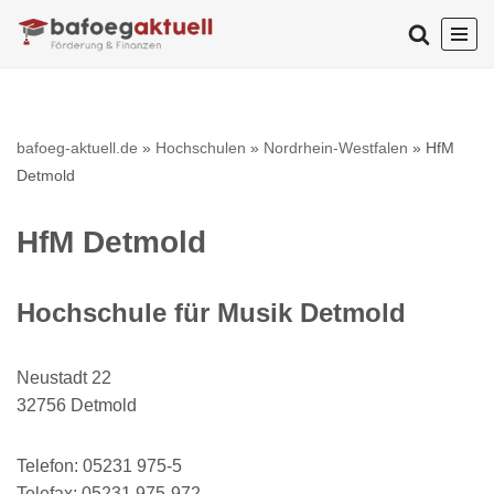
Zum
Inhalt
springen
bafoeg-aktuell.de
»
Hochschulen
»
Nordrhein-Westfalen
»
HfM
Detmold
HfM Detmold
Hochschule für Musik Detmold
Neustadt 22
32756 Detmold
Telefon: 05231 975-5
Telefax: 05231 975-972