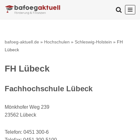
Zum
Inhalt
springen
bafoeg-aktuell.de
»
Hochschulen
»
Schleswig-Holstein
»
FH
Lübeck
FH Lübeck
Fachhochschule Lübeck
Mönkhofer Weg 239
23562 Lübeck
Telefon: 0451 300-6
Telefax: 0451 300-5100