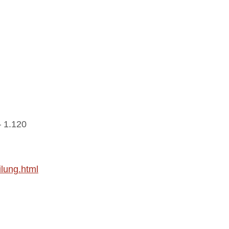
– 1.120
lung.html