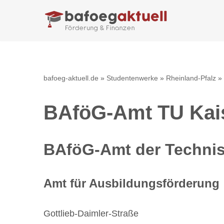
Zum
Inhalt
springen
bafoeg-aktuell.de
»
Studentenwerke
»
Rheinland-Pfalz
»
BAföG-Amt TU Kais
BAföG-Amt der Technisc
Amt für Ausbildungsförderung
Gottlieb-Daimler-Straße